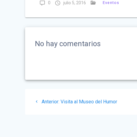
0
julio 5, 2016
Eventos
No hay comentarios
Navegación
Post
Anterior:
Visita al Museo del Humor
de
anterior:
entradas